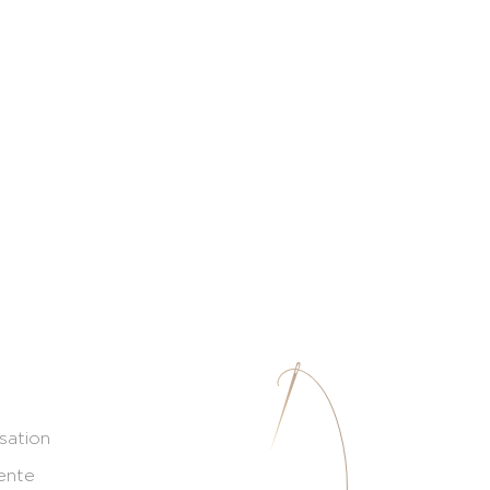
isation
ente