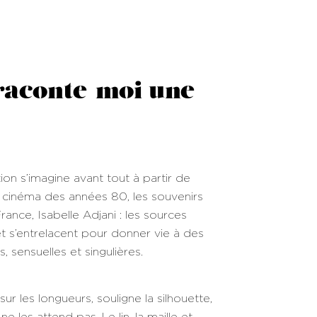
raconte-moi une
on s’imagine avant tout à partir de
 Le cinéma des années 80, les souvenirs
rance, Isabelle Adjani : les sources
et s’entrelacent pour donner vie à des
s, sensuelles et singulières.
ur les longueurs, souligne la silhouette,
e les attend pas. Le lin, la maille et