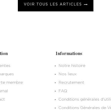
VOIR TOUS LES ARTICLES
tion
Informations
entes
Notre histoire
marques
Nos lieux
arte membre
Recrutement
urnal
FAQ
act
Conditions générales d'util
Conditions Générales de V