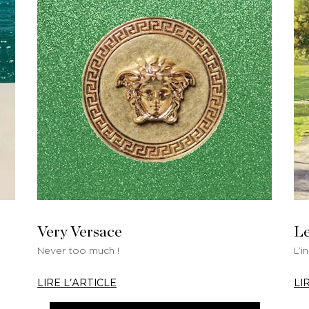
Very Versace
Le
Never too much !
L’i
LIRE L'ARTICLE
LI