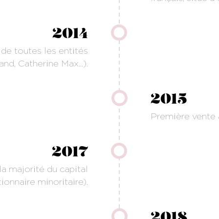
2014
 de toutes les entités
nd, Catherine Max...).
2015
Première vente 
2017
la majorité du capital
nnaire minoritaire).
2018