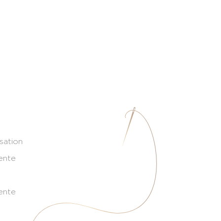
isation
ente
ente