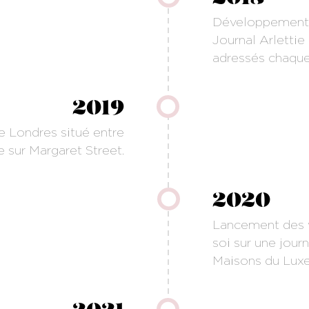
Développement 
Journal Arlettie
adressés chaque 
2019
 Londres situé entre
 sur Margaret Street.
2020
Lancement des v
soi sur une journ
Maisons du Luxe