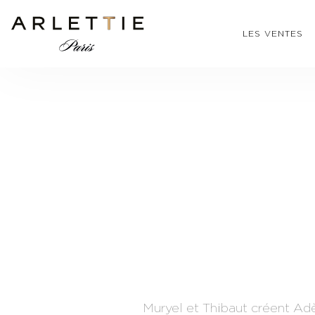
LES VENTES
Muryel et Thibaut créent Adè