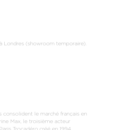
à Londres (showroom temporaire).
ls consolident le marché français en
ine Max, le troisième acteur
à Paris Trocadéro créé en 1994.