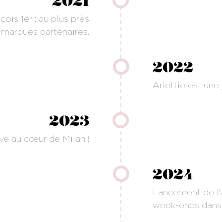
2021
is 1er : au plus près
 marques partenaires.
2022
Arlettie est une 
2023
ive au cœur de Milan !
2024
Lancement de l'
week-ends dans 