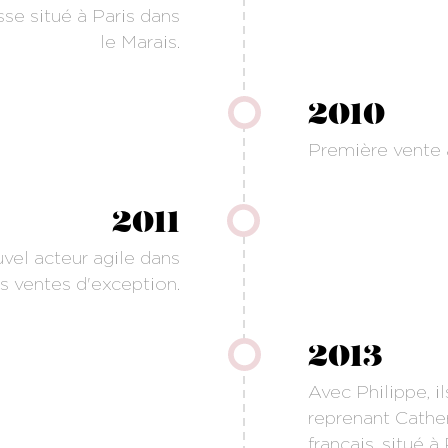
e situé à Paris dans
le Marais.
2010
Première vente 
2011
ouvel acteur agile dans
s ventes d'exception.
2013
Avec Philippe, i
reprenant Cather
français, situé 